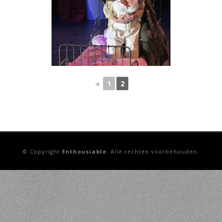
◄
1
2
© Copyright
Enthousiable
. Alle rechten voorbehouden.