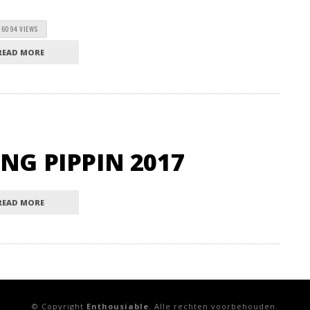
6094 VIEWS
READ MORE
NG PIPPIN 2017
READ MORE
© Copyright
Enthousiable
. Alle rechten voorbehouden.